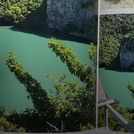










