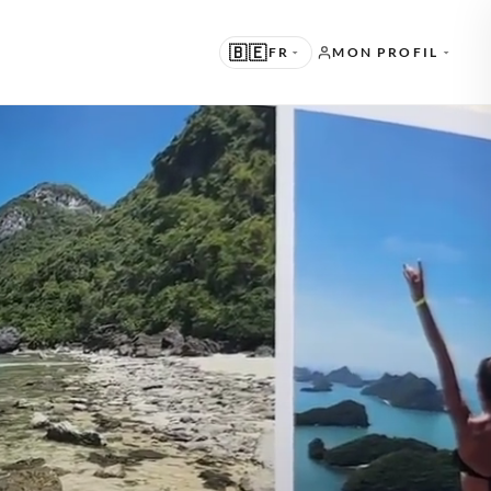
🇧🇪
FR
MON PROFIL
UGGÉRÉ
N · ENGLISH
TRES LANGUES
L · NEDERLANDS
E · DEUTSCH
R · FRANÇAIS
S · ESPAÑOL