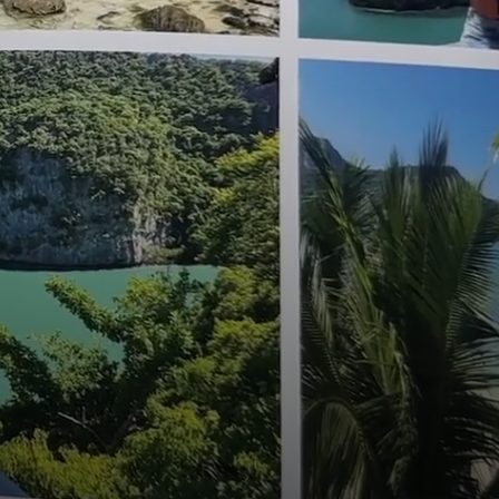
🇪
BELGIQUE
🇪
ALLEMAGNE
🇾
CHYPRE
🇷
CROATIE
🇰
DANEMARK
🇸
ESPAGNE
🇪
ESTONIE
🇸
ÉTATS-UNIS
🇮
FINLANDE
🇷
FRANCE
🇷
GRÈCE