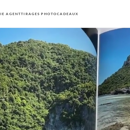
KIE AGENT
TIRAGES PHOTO
CADEAUX
S
E
AU
N
D
F
E