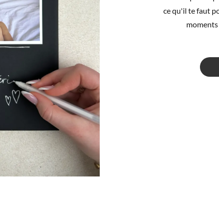
ce qu'il te faut 
moments !








