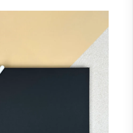
🇷
FRANCE
🇷
GRÈCE
🇺
HONGRIE
🇪
IRLANDE
🇹
ITALIE
🇻
LETTONIE
🇹
LITUANIE
🇺
LUXEMBOURG
🇹
MALTE
🇱
PAYS-BAS
🇱
POLOGNE
🇹
PORTUGAL