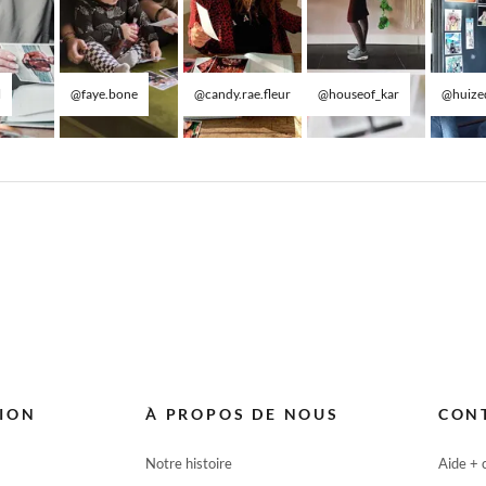
l
@faye.bone
@candy.rae.fleur
@houseof_kar
@huize
TION
À PROPOS DE NOUS
CON
Notre histoire
Aide + 