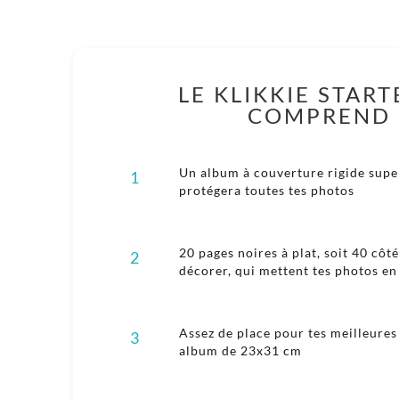
LE KLIKKIE START
COMPREND 
Un album à couverture rigide super
1
protégera toutes tes photos
20 pages noires à plat, soit 40 côt
2
décorer, qui mettent tes photos en
Assez de place pour tes meilleures
3
album de 23x31 cm