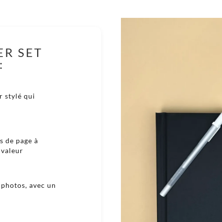


ER SET

:


 stylé qui


és de page à

 valeur


 photos, avec un

