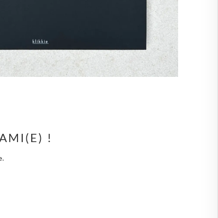
🇧
ROYAUME-UNI
🇰
SLOVAQUIE
🇮
SLOVÉNIE
🇪
SUÈDE
🇿
TCHÉQUIE
AMI(E) !
e.