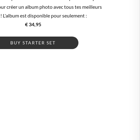
pour créer un album photo avec tous tes meilleurs
 L'album est disponible pour seulement :
€ 34,95
🇪
BELGIQUE
BUY STARTER SET
🇪
ALLEMAGNE
🇾
CHYPRE
🇷
CROATIE
🇰
DANEMARK
🇸
ESPAGNE
🇪
ESTONIE
🇸
ÉTATS-UNIS
🇮
FINLANDE