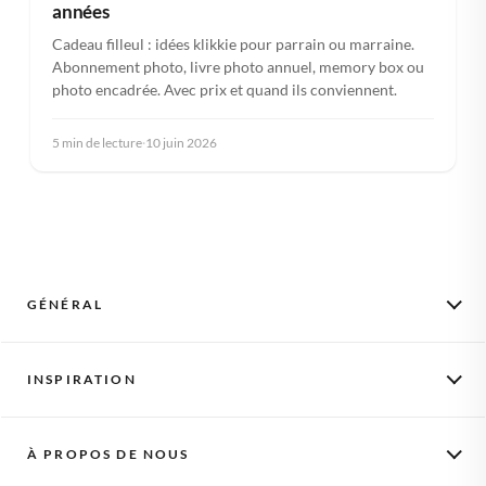
années
Cadeau filleul : idées klikkie pour parrain ou marraine.
Abonnement photo, livre photo annuel, memory box ou
photo encadrée. Avec prix et quand ils conviennent.
5 min de lecture
·
10 juin 2026
GÉNÉRAL
Photos mensuelles
INSPIRATION
Comment ça marche
Activer un bon
Scrapbooking
Cadeaux
À PROPOS DE NOUS
L'album des bébés
Livres de photos