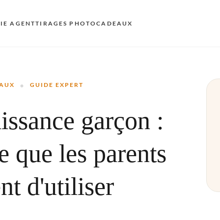
KIE AGENT
TIRAGES PHOTO
CADEAUX
S
·
E
EAUX
GUIDE EXPERT
AU
issance garçon :
N
D
e que les parents
F
E
t d'utiliser