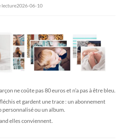
2026-06-10
 lecture







çon ne coûte pas 80 euros et n'a pas à être bleu.

éfléchis et gardent une trace : un abonnement

o personnalisé ou un album.

uand elles conviennent.
