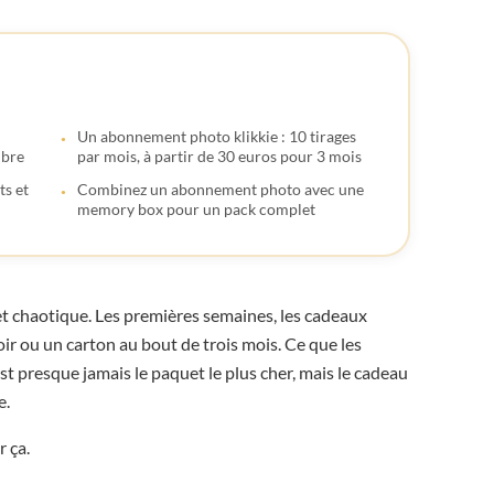




Un abonnement photo klikkie : 10 tirages
mbre
par mois, à partir de 30 euros pour 3 mois

ts et
Combinez un abonnement photo avec une
memory box pour un pack complet



 et chaotique. Les premières semaines, les cadeaux

roir ou un carton au bout de trois mois. Ce que les
est presque jamais le paquet le plus cher, mais le cadeau

e.

 ça.
