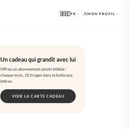
🇧🇪
FR
MON PROFIL
UGGÉRÉ
N · ENGLISH
Un cadeau qui grandit avec lui
TRES LANGUES
L · NEDERLANDS
Offrez un abonnement photo klikkie :
chaque mois, 10 tirages dans la boîte aux
E · DEUTSCH
lettres.
R · FRANÇAIS
VOIR LA CARTE CADEAU
S · ESPAÑOL