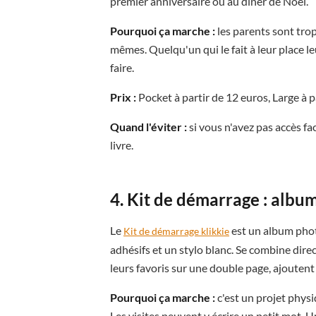
premier anniversaire ou au dîner de Noël.
Pourquoi ça marche :
les parents sont trop
mêmes. Quelqu'un qui le fait à leur place le
faire.
Prix :
Pocket à partir de 12 euros, Large à p
Quand l'éviter :
si vous n'avez pas accès fa
livre.
4. Kit de démarrage : albu
Le
est un album photo
Kit de démarrage klikkie
adhésifs et un stylo blanc. Se combine direc
leurs favoris sur une double page, ajouten
Pourquoi ça marche :
c'est un projet phys
Les visites peuvent y écrire un petit mot. U