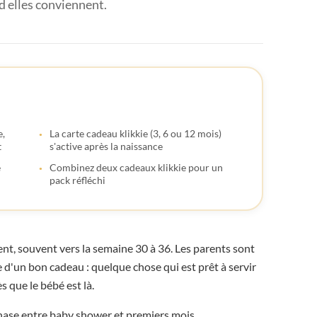
nd elles conviennent.





e,
La carte cadeau klikkie (3, 6 ou 12 mois)

t
s'active après la naissance

e
Combinez deux cadeaux klikkie pour un
pack réfléchi



t, souvent vers la semaine 30 à 36. Les parents sont
e d'un bon cadeau : quelque chose qui est prêt à servir

s que le bébé est là.

phase entre baby shower et premiers mois.