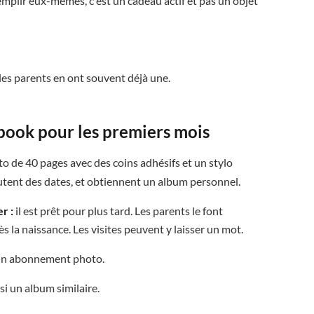
emplir eux-mêmes, c'est un cadeau actif et pas un objet
es parents en ont souvent déjà une.
pbook pour les premiers mois
o de 40 pages avec des coins adhésifs et un stylo
joutent des dates, et obtiennent un album personnel.
r :
il est prêt pour plus tard. Les parents le font
 la naissance. Les visites peuvent y laisser un mot.
 un abonnement photo.
si un album similaire.