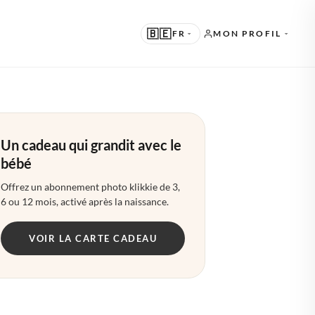
🇧🇪
FR
MON PROFIL
UGGÉRÉ
N · ENGLISH
Un cadeau qui grandit avec le
TRES LANGUES
bébé
L · NEDERLANDS
Offrez un abonnement photo klikkie de 3,
E · DEUTSCH
6 ou 12 mois, activé après la naissance.
R · FRANÇAIS
VOIR LA CARTE CADEAU
S · ESPAÑOL