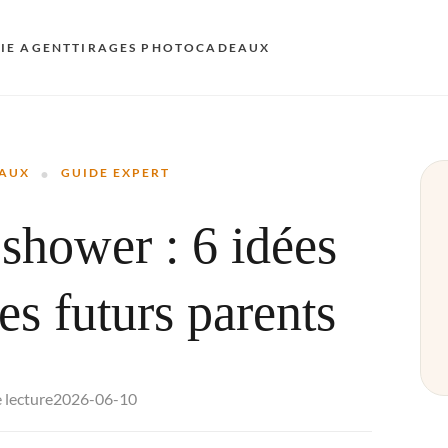
KIE AGENT
TIRAGES PHOTO
CADEAUX
S
·
E
EAUX
GUIDE EXPERT
AU
shower : 6 idées
N
D
es futurs parents
F
E
2026-06-10
 lecture