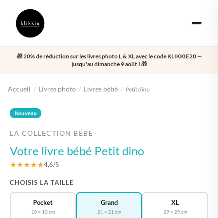
🎁 20% de réduction sur les livres photo L & XL avec le code KLIKKIE20 —
jusqu'au dimanche 9 août ! 🎁
Accueil
Livres photo
Livres bébé
/
/
/
Petit dino
‹
›
Nouveau
LA COLLECTION BÉBÉ
Votre livre bébé Petit dino
★★★★★
4,6/5
CHOISIS LA TAILLE
Pocket
Grand
XL
10 × 10 cm
21 × 21 cm
29 × 29 cm