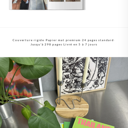
Couverture rigide
·
Papier mat premium
·
24 pages standard
·
Jusqu'à 298 pages
·
Livré en 5 à 7 jours