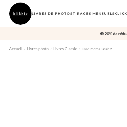
LIVRES DE PHOTOS
TIRAGES MENSUELS
KLIK
🎁 20% de réduc
Accueil
Livres photo
Livres Classic
/
/
/
Livre Photo Classic 2
‹