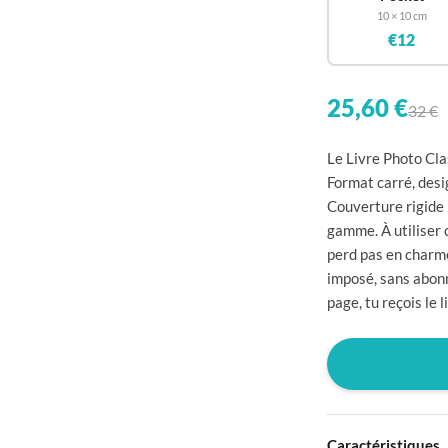

10 × 10 cm
€12


25,60 €
32 €


Le Livre Photo Cla
Format carré, desig

Couverture rigide 

gamme. À utiliser 
perd pas en charme

imposé, sans abonn

page, tu reçois le l




Caractéristiques