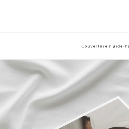
Couverture rigide
·
P