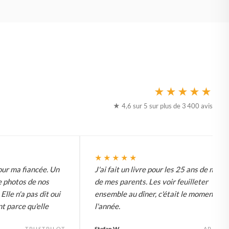
★★★★★
★ 4,6 sur 5 sur plus de 3 400 avis
★★★★★
our ma fiancée. Un
J'ai fait un livre pour les 25 ans de mari
e photos de nos
de mes parents. Les voir feuilleter
Elle n'a pas dit oui
ensemble au dîner, c'était le moment de
t parce qu'elle
l'année.
Stefan W.
TRUSTPILOT
APP ST