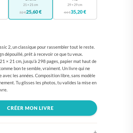
🇪
BELGIQUE
21 × 21 cm
29 × 29 cm
25,60 €
35,20 €
🇪
32 €
44 €
ALLEMAGNE
🇾
CHYPRE
🇷
CROATIE
🇰
DANEMARK
ssic 2, un classique pour rassembler tout le reste.
n dépouillé, prêt à recevoir ce que tu veux.
🇸
ESPAGNE
21 × 21 cm, jusqu'à 298 pages, papier mat haut de
🇪
ESTONIE
comme bon te semble, vraiment. Un livre qui ne
 avec les années. Composition libre, sans modèle
🇸
ÉTATS-UNIS
ement. Tu glisses les photos, tu valides la mise en
🇮
FINLANDE
ivre.
🇷
FRANCE
CRÉER MON LIVRE
🇷
GRÈCE
🇺
HONGRIE
🇪
IRLANDE