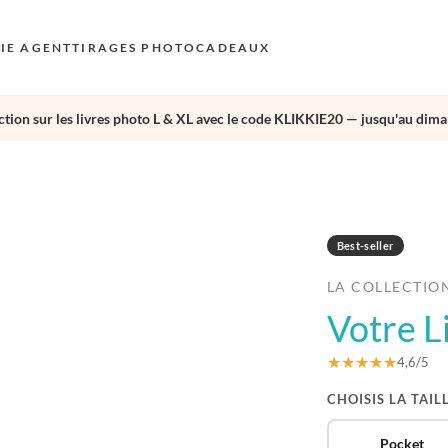
KIE AGENT
TIRAGES PHOTO
CADEAUX
tion sur les livres photo L & XL avec le code KLIKKIE20 — jusqu'au dima
S
E
›
AU
N
Best-seller
D
LA COLLECTIO
F
Votre L
E
★★★★★
4,6/5
CHOISIS LA TAIL
Pocket