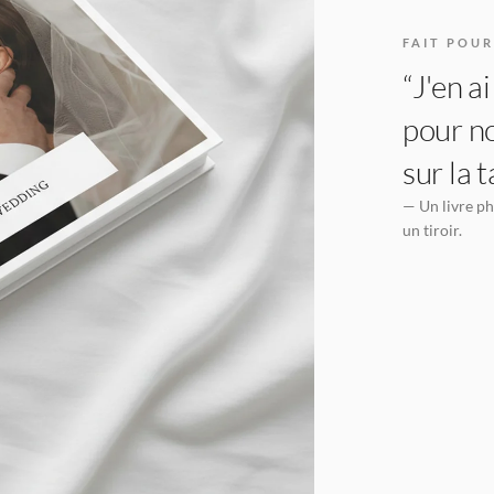
FAIT POU
“J'en a
pour no
sur la 
— Un livre ph
un tiroir.