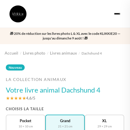
🎁 20% de réduction sur les livres photo L & XL avec le code KLIKKIE20 —
jusqu'au dimanche 9 août ! 🎁
Accueil
Livres photo
Livres animaux
/
/
/
Dachshund 4
‹
›
Nouveau
LA COLLECTION ANIMAUX
Votre livre animal Dachshund 4
★★★★★
4,6/5
CHOISIS LA TAILLE
Pocket
Grand
XL
10 × 10 cm
21 × 21 cm
29 × 29 cm