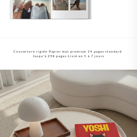
Couverture rigide
·
Papier mat premium
·
24 pages standard
·
Jusqu'à 298 pages
·
Livré en 5 à 7 jours