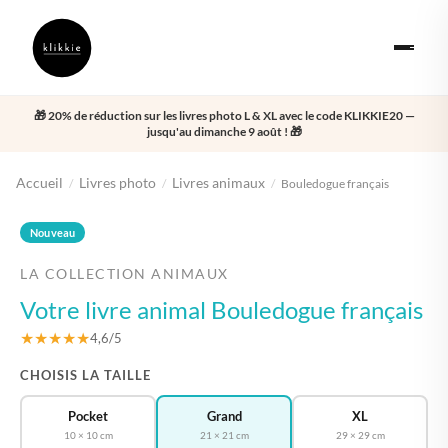
🎁 20% de réduction sur les livres photo L & XL avec le code KLIKKIE20 —
jusqu'au dimanche 9 août ! 🎁
Accueil
Livres photo
Livres animaux
/
/
/
Bouledogue français
‹
›
Nouveau
LA COLLECTION ANIMAUX
Votre livre animal Bouledogue français
★★★★★
4,6/5
CHOISIS LA TAILLE
Pocket
Grand
XL
10 × 10 cm
21 × 21 cm
29 × 29 cm