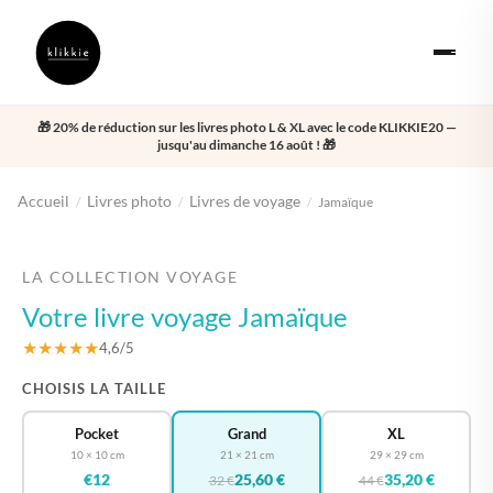
🎁 20% de réduction sur les livres photo L & XL avec le code KLIKKIE20 —
jusqu'au dimanche 16 août ! 🎁
Accueil
Livres photo
Livres de voyage
/
/
/
Jamaïque
‹
›
LA COLLECTION VOYAGE
Votre livre voyage Jamaïque
★★★★★
4,6/5
CHOISIS LA TAILLE
Pocket
Grand
XL
10 × 10 cm
21 × 21 cm
29 × 29 cm
€12
25,60 €
35,20 €
32 €
44 €