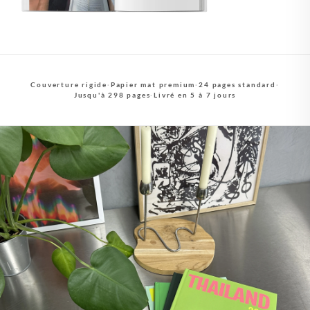
Couverture rigide
·
Papier mat premium
·
24 pages standard
·
Jusqu'à 298 pages
·
Livré en 5 à 7 jours