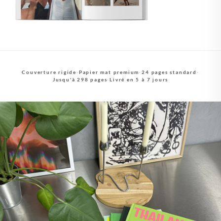
Couverture rigide
·
Papier mat premium
·
24 pages standard
·
Jusqu'à 298 pages
·
Livré en 5 à 7 jours