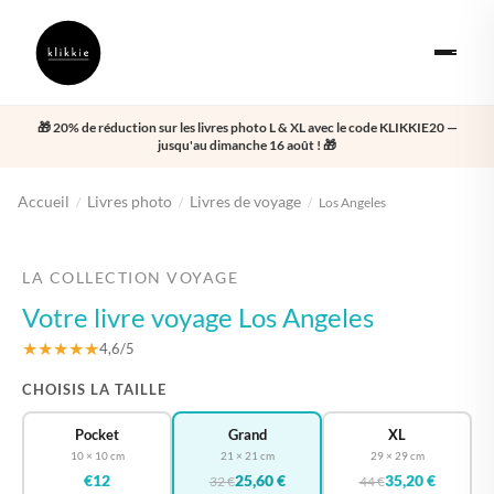
🎁 20% de réduction sur les livres photo L & XL avec le code KLIKKIE20 —
jusqu'au dimanche 16 août ! 🎁
Accueil
Livres photo
Livres de voyage
/
/
/
Los Angeles
‹
›
LA COLLECTION VOYAGE
Votre livre voyage Los Angeles
★★★★★
4,6/5
CHOISIS LA TAILLE
Pocket
Grand
XL
10 × 10 cm
21 × 21 cm
29 × 29 cm
€12
25,60 €
35,20 €
32 €
44 €