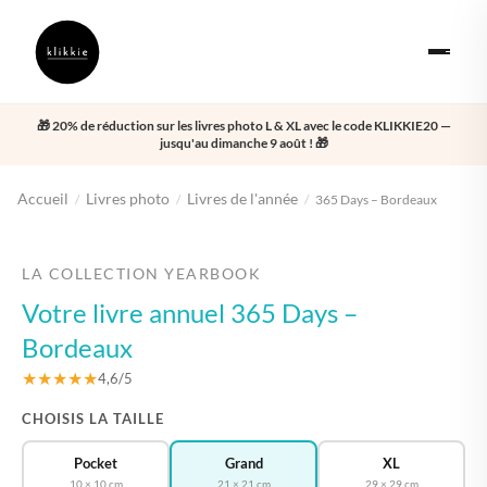
🎁 20% de réduction sur les livres photo L & XL avec le code KLIKKIE20 —
jusqu'au dimanche 9 août ! 🎁
Accueil
Livres photo
Livres de l'année
/
/
/
365 Days – Bordeaux
‹
›
LA COLLECTION YEARBOOK
Votre livre annuel 365 Days –
Bordeaux
★★★★★
4,6/5
CHOISIS LA TAILLE
Pocket
Grand
XL
10 × 10 cm
21 × 21 cm
29 × 29 cm