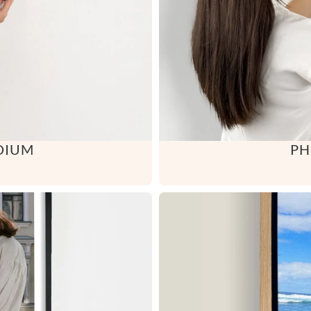





DIUM
PH





