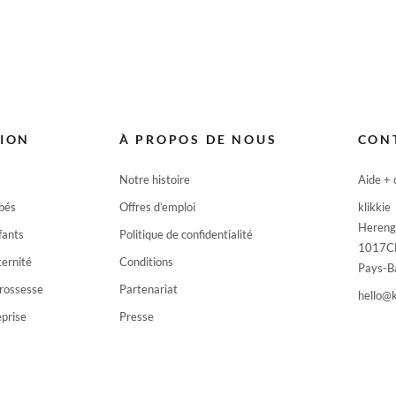
TION
À PROPOS DE NOUS
CON
Notre histoire
Aide + 
ébés
Offres d’emploi
klikkie
Hereng
fants
Politique de confidentialité
1017C
ernité
Conditions
Pays-B
rossesse
Partenariat
hello@k
eprise
Presse