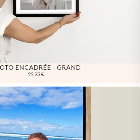
🇪
BELGIQUE
🇪
ALLEMAGNE
🇾
CHYPRE
🇷
CROATIE
🇰
DANEMARK
OTO ENCADRÉE - GRAND
🇸
ESPAGNE
99,95 €
🇪
ESTONIE
🇸
ÉTATS-UNIS
🇮
FINLANDE
🇷
FRANCE
🇷
GRÈCE