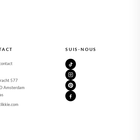
TACT
SUIS-NOUS
contact
racht 577
D Amsterdam
as
likkie.com