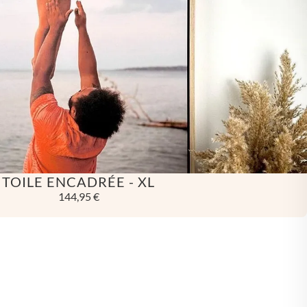
🇮
SLOVÉNIE
🇪
SUÈDE
🇿
TCHÉQUIE
TOILE ENCADRÉE - XL
144,95 €