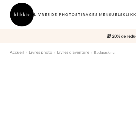
LIVRES DE PHOTOS
TIRAGES MENSUELS
KLIK
🎁 20% de réduc
Accueil
Livres photo
Livres d'aventure
/
/
/
Backpacking
‹