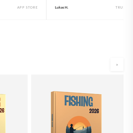
Lukas H.
APP STORE
TRUSTPI
›
R
à 