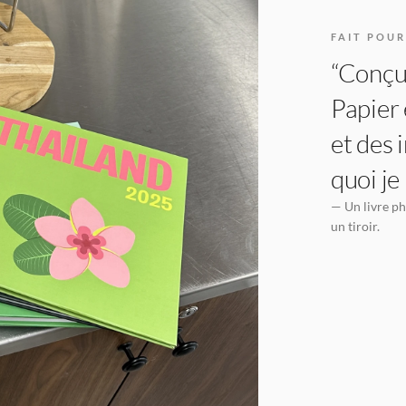
FAIT POUR
“Conçu 
Papier 
et des 
quoi je
— Un livre ph
un tiroir.