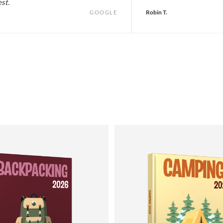
est.
Robin T.
GOOGLE