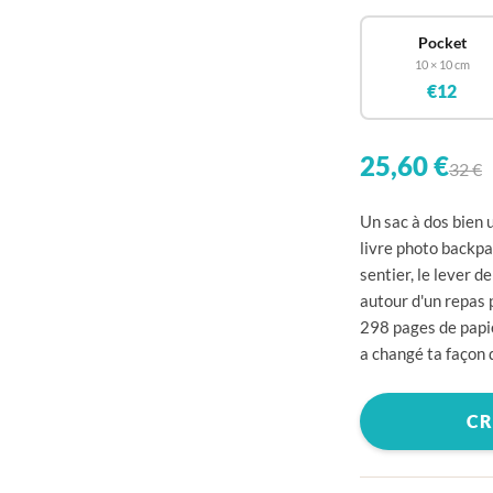

Pocket

10 × 10 cm

€12

25,60 €

32 €

Un sac à dos bien u

livre photo backpa
sentier, le lever d

autour d'un repas 

298 pages de papi
a changé ta façon d


CR

