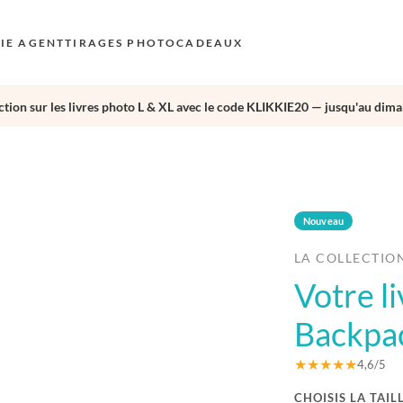
KIE AGENT
TIRAGES PHOTO
CADEAUX
tion sur les livres photo L & XL avec le code KLIKKIE20 — jusqu'au dima
S
E
›
AU
N
Nouveau
D
LA COLLECTIO
F
Votre l
E
Backpa
★★★★★
4,6/5
CHOISIS LA TAIL