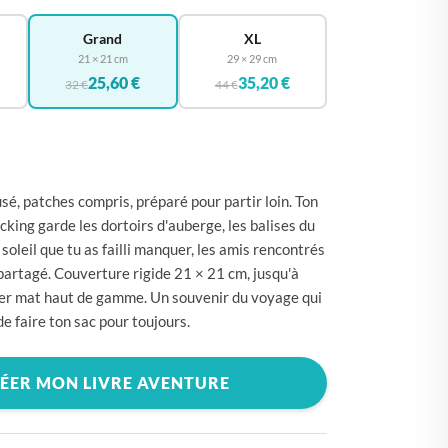
🇪
BELGIQUE
Grand
XL
🇪
ALLEMAGNE
21 × 21 cm
29 × 29 cm
🇾
CHYPRE
25,60 €
35,20 €
32 €
44 €
🇷
CROATIE
🇰
DANEMARK
🇸
ESPAGNE
sé, patches compris, préparé pour partir loin. Ton
🇪
ESTONIE
cking garde les dortoirs d'auberge, les balises du
e soleil que tu as failli manquer, les amis rencontrés
🇸
ÉTATS-UNIS
partagé. Couverture rigide 21 × 21 cm, jusqu'à
🇮
FINLANDE
er mat haut de gamme. Un souvenir du voyage qui
e faire ton sac pour toujours.
🇷
FRANCE
🇷
GRÈCE
ÉER MON LIVRE AVENTURE
🇺
HONGRIE
🇪
IRLANDE