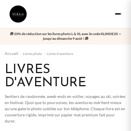
🎁 20% de réduction sur les livres photo L & XL avec le code KLIKKIE20 —
jusqu'au dimanche 9 août ! 🎁
Accueil
/
Livres photo
/
Livres d'aventure
LIVRES
D'AVENTURE
Sentiers de randonnée, week-ends en voilier, voyages au ski, soirées
en festival. Quoi que tu poursuives, tes aventures méritent mieux
qu'une galerie photo oubliée sur ton téléphone. Chaque livre est en
couverture rigide, imprimé sur papier mat premium fait pour
durer.