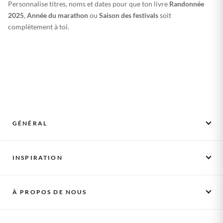
Personnalise titres, noms et dates pour que ton livre
Randonnée
2025
,
Année du marathon
ou
Saison des festivals
soit
complètement à toi.
GÉNÉRAL
Photos mensuelles
INSPIRATION
Comment ça marche
Activer un bon
Scrapbooking
Cadeaux
À PROPOS DE NOUS
L'album des bébés
Livres de photos
Album pour enfants
Notre histoire
Kit de démarrage
Cadeau de maternité