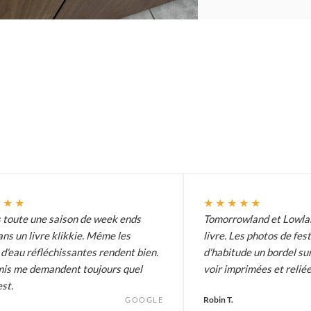
★★★
★★★★★
s toute une saison de week ends
Tomorrowland et Lowlan
ans un livre klikkie. Même les
livre. Les photos de fes
d'eau réfléchissantes rendent bien.
d'habitude un bordel sur
is me demandent toujours quel
voir imprimées et reliée
est.
Robin T.
GOOGLE