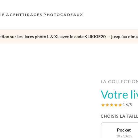
KIE AGENT
TIRAGES PHOTO
CADEAUX
tion sur les livres photo L & XL avec le code KLIKKIE20 — jusqu'au dima
S
E
›
AU
N
D
LA COLLECTIO
Votre l
F
E
★★★★★
4,6/5
CHOISIS LA TAIL
Pocket
10 × 10 cm