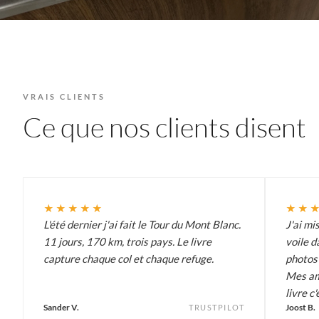
VRAIS CLIENTS
Ce que nos clients disent
★★★★★
★★
L'été dernier j'ai fait le Tour du Mont Blanc.
J'ai mi
11 jours, 170 km, trois pays. Le livre
voile d
capture chaque col et chaque refuge.
photos 
Mes am
livre c'
Sander V.
Joost B.
TRUSTPILOT