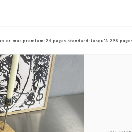
apier mat premium
·
24 pages standard
·
Jusqu'à 298 page
FAIT POUR