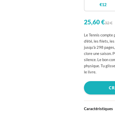

€12


25,60 €
32 €

Le Tennis compte po

d'été, les filets, 
jusqu'à 298 pages,

clore une saison. P

silence. Le bon co
physique. Tu glisse

le livre.


CR


Caractéristiques
