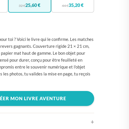
🇪
BELGIQUE
25,60 €
35,20 €
32 €
44 €
🇪
ALLEMAGNE
🇾
CHYPRE
🇷
CROATIE
ur toi ? Voici le livre qui le confirme. Les matches
🇰
DANEMARK
les revers gagnants. Couverture rigide 21 × 21 cm,
 papier mat haut de gamme. Le bon objet pour
🇸
ESPAGNE
ensé pour durer, conçu pour être feuilleté en
🇪
ESTONIE
mpromis entre le souvenir numérique et l'objet
s les photos, tu valides la mise en page, tu reçois
🇸
ÉTATS-UNIS
🇮
FINLANDE
🇷
FRANCE
ÉER MON LIVRE AVENTURE
🇷
GRÈCE
🇺
HONGRIE
🇪
IRLANDE