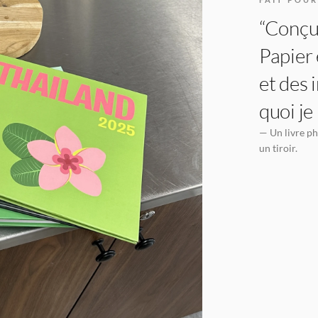
“Conçu 
Papier 
et des 
quoi je
— Un livre ph
un tiroir.