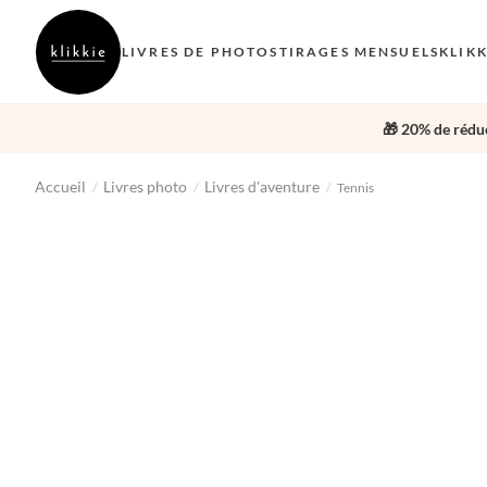
LIVRES DE PHOTOS
TIRAGES MENSUELS
KLIK
🎁 20% de réduc
Accueil
Livres photo
Livres d'aventure
/
/
/
Tennis
‹