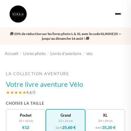
🎁 20% de réduction sur les livres photo L & XL avec le code KLIKKIE20 —
jusqu'au dimanche 16 août ! 🎁
Accueil
Livres photo
Livres d'aventure
/
/
/
Vélo
‹
›
LA COLLECTION AVENTURE
Votre livre aventure Vélo
★★★★★
4,6/5
CHOISIS LA TAILLE
Pocket
Grand
XL
10 × 10 cm
21 × 21 cm
29 × 29 cm
€12
25,60 €
35,20 €
32 €
44 €