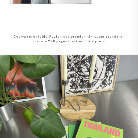
Couverture rigide
·
Papier mat premium
·
24 pages standard
·
Jusqu'à 298 pages
·
Livré en 5 à 7 jours