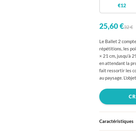

€12


25,60 €
32 €

Le Ballet 2 compte 

répétitions, les po
× 21 cm, jusqu'à 2

en attendant la pro

fait ressortir les 
au paysage. L'objet


CR


Caractéristiques


Couverture rigide