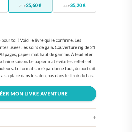
🇪
BELGIQUE
25,60 €
35,20 €
32 €
44 €
🇪
ALLEMAGNE
🇾
CHYPRE
🇷
CROATIE
pour toi ? Voici le livre qui le confirme. Les
🇰
DANEMARK
intes usées, les soirs de gala. Couverture rigide 21
98 pages, papier mat haut de gamme. À feuilleter
🇸
ESPAGNE
chaine saison. Le papier mat évite les reflets et
🇪
ESTONIE
couleurs. Le format carré pardonne tout, du portrait
 a sa place dans le salon, pas dans le tiroir du bas.
🇸
ÉTATS-UNIS
🇮
FINLANDE
ÉER MON LIVRE AVENTURE
🇷
FRANCE
🇷
GRÈCE
🇺
HONGRIE
🇪
IRLANDE