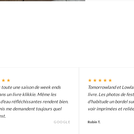
★★★
★★★★★
s toute une saison de week ends
Tomorrowland et Lowlan
ans un livre klikkie. Même les
livre. Les photos de fes
d'eau réfléchissantes rendent bien.
d'habitude un bordel sur
is me demandent toujours quel
voir imprimées et reliée
est.
Robin T.
GOOGLE