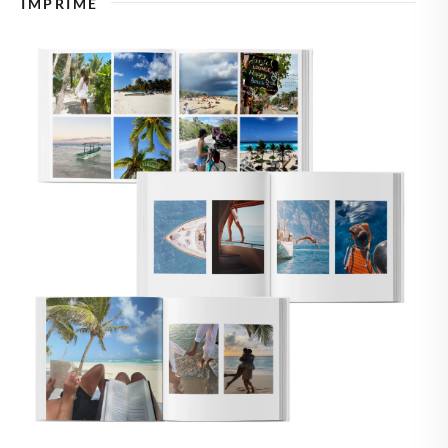
IMPRIME
🇿
TCHÉQUIE