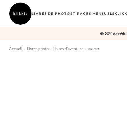
LIVRES DE PHOTOS
TIRAGES MENSUELS
KLIK
🎁 20% de réduc
Accueil
Livres photo
Livres d'aventure
/
/
/
Ballet 2
‹