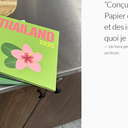
“Conçu 
Papier 
et des 
quoi je
— Un livre ph
un tiroir.