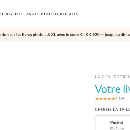
KIE AGENT
TIRAGES PHOTO
CADEAUX
tion sur les livres photo L & XL avec le code KLIKKIE20 — jusqu'au dima
S
E
›
AU
N
D
LA COLLECTIO
Votre l
F
E
★★★★★
4,6/5
CHOISIS LA TAIL
Pocket
10 × 10 cm