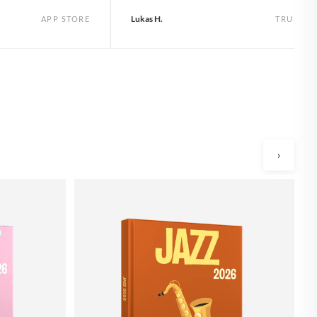
Lukas H.
APP STORE
TRUSTPI
›
O
à 