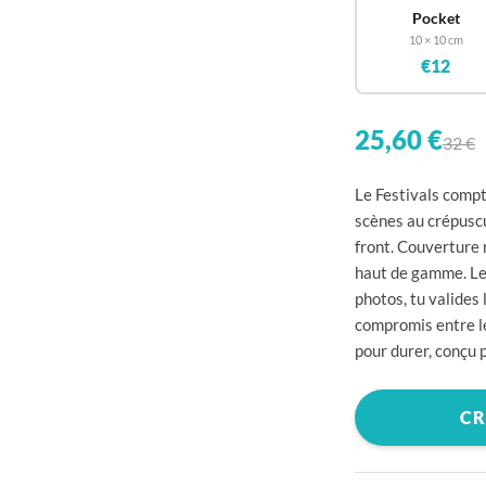

Pocket
10 × 10 cm

€12


25,60 €
32 €

Le Festivals compte

scènes au crépuscul

front. Couverture 
haut de gamme. Le 

photos, tu valides 

compromis entre le
pour durer, conçu p


CR

