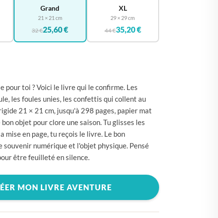
🇪
BELGIQUE
Grand
XL
21 × 21 cm
29 × 29 cm
🇪
ALLEMAGNE
25,60 €
35,20 €
32 €
44 €
🇾
CHYPRE
🇷
CROATIE
🇰
DANEMARK
 pour toi ? Voici le livre qui le confirme. Les
🇸
ESPAGNE
e, les foules unies, les confettis qui collent au
🇪
ESTONIE
rigide 21 × 21 cm, jusqu'à 298 pages, papier mat
bon objet pour clore une saison. Tu glisses les
🇸
ÉTATS-UNIS
la mise en page, tu reçois le livre. Le bon
🇮
FINLANDE
 souvenir numérique et l'objet physique. Pensé
our être feuilleté en silence.
🇷
FRANCE
🇷
GRÈCE
ÉER MON LIVRE AVENTURE
🇺
HONGRIE
🇪
IRLANDE