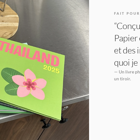
FAIT POUR
“Conçu 
Papier 
et des 
quoi je
— Un livre ph
un tiroir.