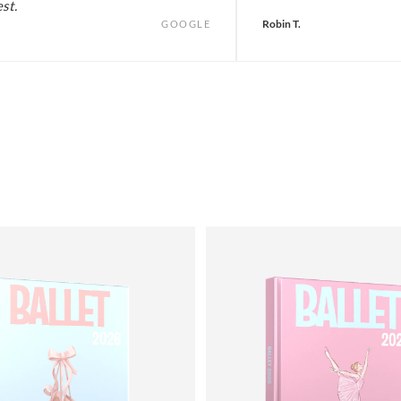
est.
Robin T.
GOOGLE