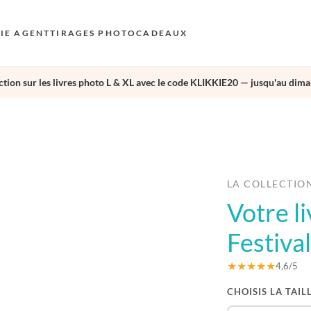
KIE AGENT
TIRAGES PHOTO
CADEAUX
tion sur les livres photo L & XL avec le code KLIKKIE20 — jusqu'au dima
S
E
›
AU
N
D
LA COLLECTIO
Votre l
F
E
Festiva
★★★★★
4,6/5
CHOISIS LA TAIL