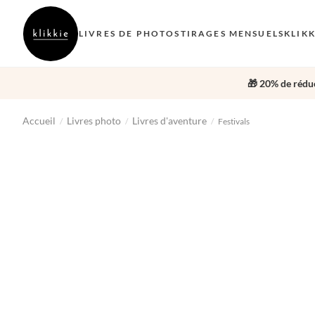
LIVRES DE PHOTOS
TIRAGES MENSUELS
KLIK
🎁 20% de réduc
Accueil
Livres photo
Livres d'aventure
/
/
/
Festivals
‹