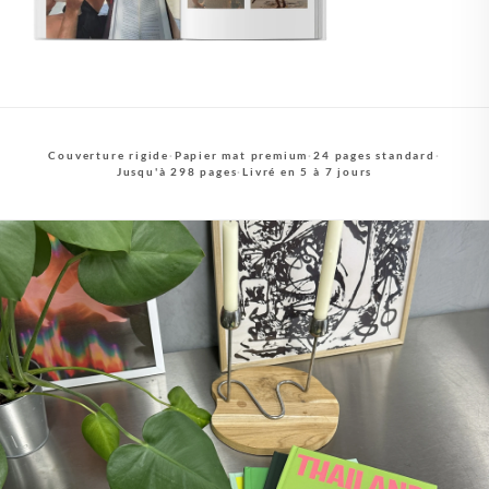
Couverture rigide
·
Papier mat premium
·
24 pages standard
·
Jusqu'à 298 pages
·
Livré en 5 à 7 jours