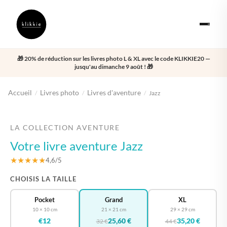
🎁 20% de réduction sur les livres photo L & XL avec le code KLIKKIE20 —
jusqu'au dimanche 9 août ! 🎁
Accueil
Livres photo
Livres d'aventure
/
/
/
Jazz
‹
›
LA COLLECTION AVENTURE
Votre livre aventure Jazz
★★★★★
4,6/5
CHOISIS LA TAILLE
Pocket
Grand
XL
10 × 10 cm
21 × 21 cm
29 × 29 cm
€12
25,60 €
35,20 €
32 €
44 €