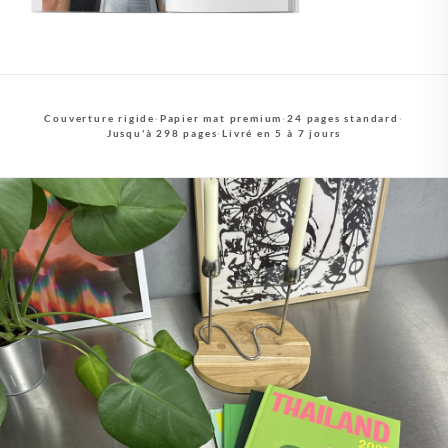
Couverture rigide
·
Papier mat premium
·
24 pages standard
·
Jusqu'à 298 pages
·
Livré en 5 à 7 jours