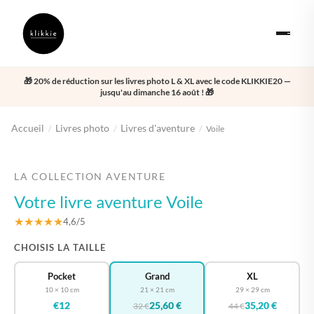
🎁 20% de réduction sur les livres photo L & XL avec le code KLIKKIE20 —
jusqu'au dimanche 16 août ! 🎁
Accueil
Livres photo
Livres d'aventure
/
/
/
Voile
‹
›
LA COLLECTION AVENTURE
Votre livre aventure Voile
★★★★★
4,6/5
CHOISIS LA TAILLE
Pocket
Grand
XL
10 × 10 cm
21 × 21 cm
29 × 29 cm
€12
25,60 €
35,20 €
32 €
44 €