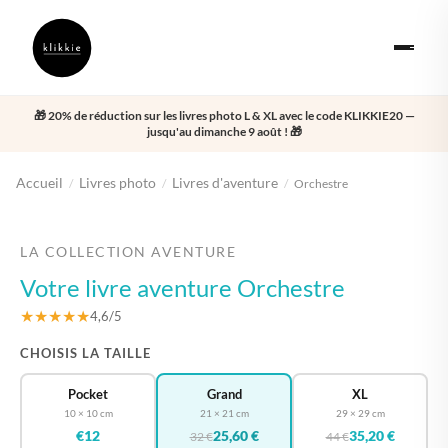
🎁 20% de réduction sur les livres photo L & XL avec le code KLIKKIE20 —
jusqu'au dimanche 9 août ! 🎁
Accueil
Livres photo
Livres d'aventure
/
/
/
Orchestre
‹
›
LA COLLECTION AVENTURE
Votre livre aventure Orchestre
★★★★★
4,6/5
CHOISIS LA TAILLE
Pocket
Grand
XL
10 × 10 cm
21 × 21 cm
29 × 29 cm
€12
25,60 €
35,20 €
32 €
44 €