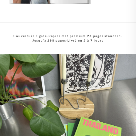
Couverture rigide
·
Papier mat premium
·
24 pages standard
·
Jusqu'à 298 pages
·
Livré en 5 à 7 jours