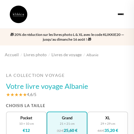
🎁 20% de réduction sur les livres photo L & XL avec le code KLIKKIE20 —
jusqu'au dimanche 16 août ! 🎁
Accueil
Livres photo
Livres de voyage
/
/
/
Albanie
‹
›
LA COLLECTION VOYAGE
Votre livre voyage Albanie
★★★★★
4,6/5
CHOISIS LA TAILLE
Pocket
Grand
XL
10 × 10 cm
21 × 21 cm
29 × 29 cm
€12
25,60 €
35,20 €
32 €
44 €