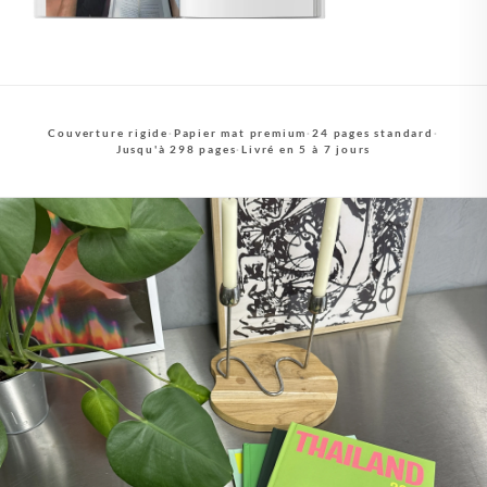
Couverture rigide
·
Papier mat premium
·
24 pages standard
·
Jusqu'à 298 pages
·
Livré en 5 à 7 jours