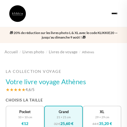
🎁 20% de réduction sur les livres photo L & XL avec le code KLIKKIE20 —
jusqu'au dimanche 9 août ! 🎁
Accueil
Livres photo
Livres de voyage
/
/
/
Athènes
‹
›
LA COLLECTION VOYAGE
Votre livre voyage Athènes
★★★★★
4,6/5
CHOISIS LA TAILLE
Pocket
Grand
XL
10 × 10 cm
21 × 21 cm
29 × 29 cm
€12
25,60 €
35,20 €
32 €
44 €