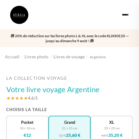
🎁 20% de réduction sur les livres photo L & XL avec le code KLIKKIE20 —
jusqu'au dimanche 9 août ! 🎁
Accueil
Livres photo
Livres de voyage
/
/
/
Argentine
‹
›
LA COLLECTION VOYAGE
Votre livre voyage Argentine
★★★★★
4,6/5
CHOISIS LA TAILLE
Pocket
Grand
XL
10 × 10 cm
21 × 21 cm
29 × 29 cm
€12
25,60 €
35,20 €
32 €
44 €