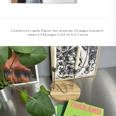
Couverture rigide
·
Papier mat premium
·
24 pages standard
·
Jusqu'à 298 pages
·
Livré en 5 à 7 jours