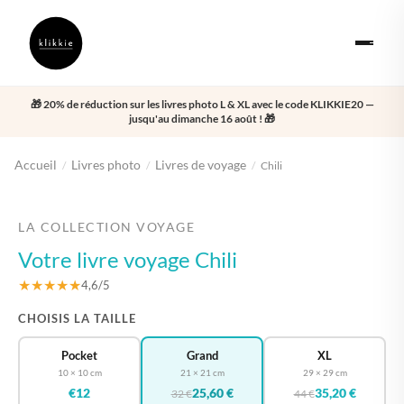
🎁 20% de réduction sur les livres photo L & XL avec le code KLIKKIE20 —
jusqu'au dimanche 16 août ! 🎁
Accueil
Livres photo
Livres de voyage
/
/
/
Chili
‹
›
LA COLLECTION VOYAGE
Votre livre voyage Chili
★★★★★
4,6/5
CHOISIS LA TAILLE
Pocket
Grand
XL
10 × 10 cm
21 × 21 cm
29 × 29 cm
€12
25,60 €
35,20 €
32 €
44 €