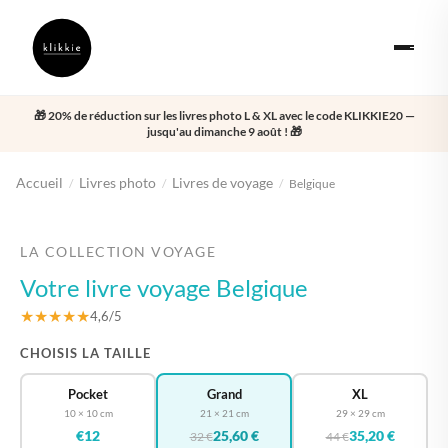
🎁 20% de réduction sur les livres photo L & XL avec le code KLIKKIE20 —
jusqu'au dimanche 9 août ! 🎁
Accueil
Livres photo
Livres de voyage
/
/
/
Belgique
‹
›
LA COLLECTION VOYAGE
Votre livre voyage Belgique
★★★★★
4,6/5
CHOISIS LA TAILLE
Pocket
Grand
XL
10 × 10 cm
21 × 21 cm
29 × 29 cm
€12
25,60 €
35,20 €
32 €
44 €