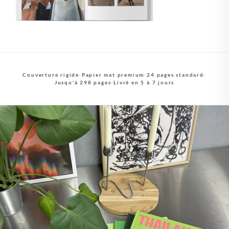
Couverture rigide
·
Papier mat premium
·
24 pages standard
·
Jusqu'à 298 pages
·
Livré en 5 à 7 jours