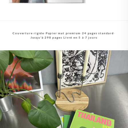
Couverture rigide
·
Papier mat premium
·
24 pages standard
·
Jusqu'à 298 pages
·
Livré en 5 à 7 jours