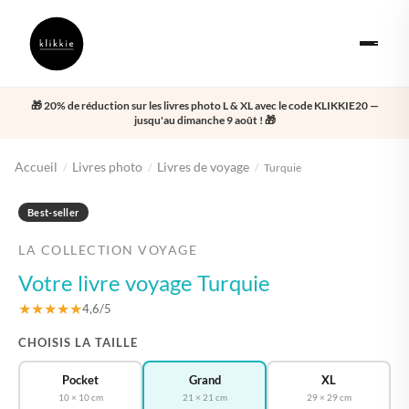
🎁 20% de réduction sur les livres photo L & XL avec le code KLIKKIE20 —
jusqu'au dimanche 9 août ! 🎁
Accueil
Livres photo
Livres de voyage
/
/
/
Turquie
‹
›
Best-seller
LA COLLECTION VOYAGE
Votre livre voyage Turquie
★★★★★
4,6/5
CHOISIS LA TAILLE
Pocket
Grand
XL
10 × 10 cm
21 × 21 cm
29 × 29 cm