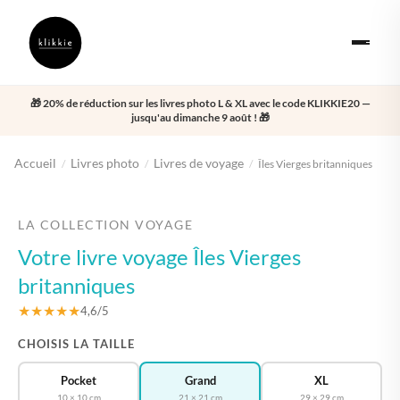
🎁 20% de réduction sur les livres photo L & XL avec le code KLIKKIE20 —
jusqu'au dimanche 9 août ! 🎁
Accueil
Livres photo
Livres de voyage
/
/
/
Îles Vierges britanniques
‹
›
LA COLLECTION VOYAGE
Votre livre voyage Îles Vierges
britanniques
★★★★★
4,6/5
CHOISIS LA TAILLE
Pocket
Grand
XL
10 × 10 cm
21 × 21 cm
29 × 29 cm