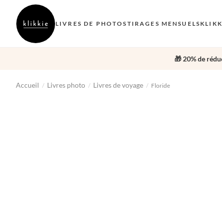
LIVRES DE PHOTOS
TIRAGES MENSUELS
KLIK
🎁 20% de réduc
Accueil
Livres photo
Livres de voyage
/
/
/
Floride
‹