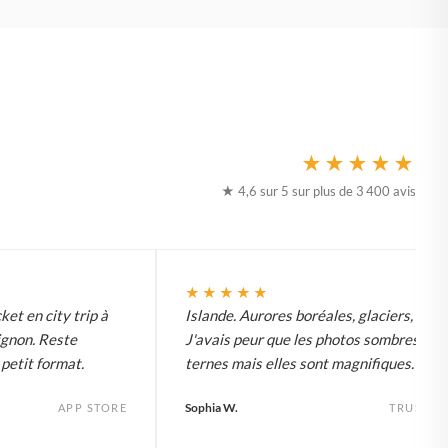
★★★★★
★ 4,6 sur 5 sur plus de 3 400 avis
★★★★★
ket en city trip à
Islande. Aurores boréales, glaciers, tout.
ignon. Reste
J'avais peur que les photos sombres soi
etit format.
ternes mais elles sont magnifiques.
Sophia W.
APP STORE
TRUSTPI