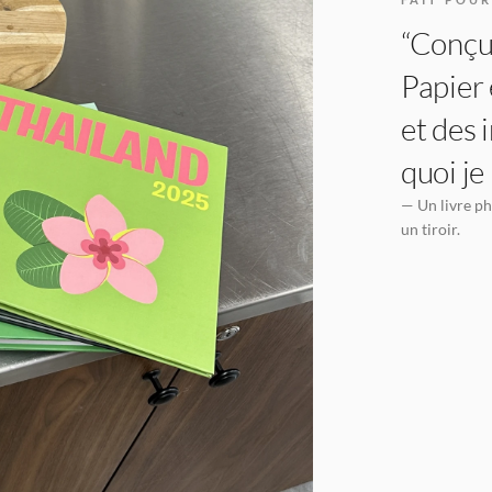
“Conçu 
Papier 
et des 
quoi je
— Un livre ph
un tiroir.