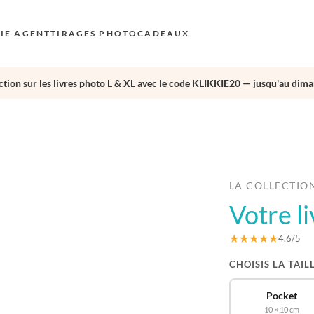
KIE AGENT
TIRAGES PHOTO
CADEAUX
tion sur les livres photo L & XL avec le code KLIKKIE20 — jusqu'au dima
S
E
›
AU
N
D
LA COLLECTIO
Votre l
F
E
★★★★★
4,6/5
CHOISIS LA TAIL
Pocket
10 × 10 cm