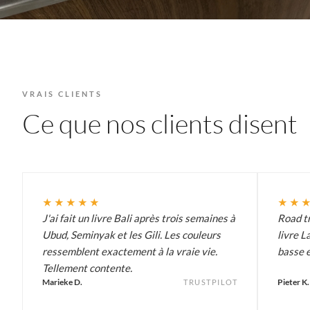
VRAIS CLIENTS
Ce que nos clients disent
★★★★★
★★
J'ai fait un livre Bali après trois semaines à
Road tr
Ubud, Seminyak et les Gili. Les couleurs
livre L
ressemblent exactement à la vraie vie.
basse e
Tellement contente.
Marieke D.
Pieter K.
TRUSTPILOT