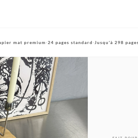
apier mat premium
·
24 pages standard
·
Jusqu'à 298 page
FAIT POUR