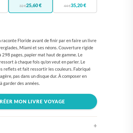
🇪
BELGIQUE
25,60 €
35,20 €
32 €
44 €
🇪
ALLEMAGNE
🇾
CHYPRE
🇷
CROATIE
raconte Floride avant de finir par en faire un livre
🇰
DANEMARK
Everglades, Miami et ses néons. Couverture rigide
'à 298 pages, papier mat haut de gamme. Le
🇸
ESPAGNE
essort à chaque fois qu'on veut en parler. Le
🇪
ESTONIE
s reflets et fait ressortir les couleurs. Fabriqué
étagère, pas dans un disque dur. À composer en
🇸
ÉTATS-UNIS
à garder des années.
🇮
FINLANDE
🇷
FRANCE
RÉER MON LIVRE VOYAGE
🇷
GRÈCE
🇺
HONGRIE
🇪
IRLANDE