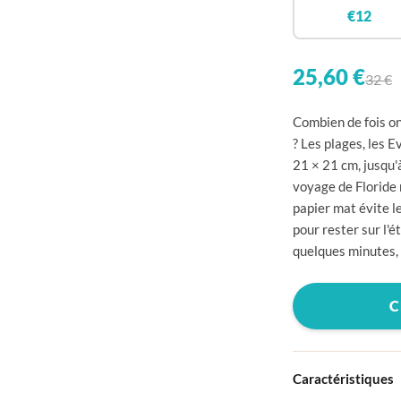

€12


25,60 €
32 €

Combien de fois on 

? Les plages, les 
21 × 21 cm, jusqu

voyage de Floride r

papier mat évite le
pour rester sur l'

quelques minutes, 


C


Caractéristiques
