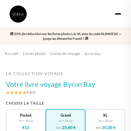
🎁 20% de réduction sur les livres photo L & XL avec le code KLIKKIE20 —
jusqu'au dimanche 9 août ! 🎁
Accueil
Livres photo
Livres de voyage
/
/
/
Byron Bay
‹
›
LA COLLECTION VOYAGE
Votre livre voyage Byron Bay
★★★★★
4,6/5
CHOISIS LA TAILLE
Pocket
Grand
XL
10 × 10 cm
21 × 21 cm
29 × 29 cm
€12
25,60 €
35,20 €
32 €
44 €