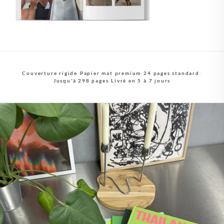
Couverture rigide
·
Papier mat premium
·
24 pages standard
·
Jusqu'à 298 pages
·
Livré en 5 à 7 jours