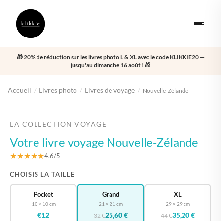
🎁 20% de réduction sur les livres photo L & XL avec le code KLIKKIE20 —
jusqu'au dimanche 16 août ! 🎁
Accueil
Livres photo
Livres de voyage
/
/
/
Nouvelle-Zélande
‹
›
LA COLLECTION VOYAGE
Votre livre voyage Nouvelle-Zélande
★★★★★
4,6/5
CHOISIS LA TAILLE
Pocket
Grand
XL
10 × 10 cm
21 × 21 cm
29 × 29 cm
€12
25,60 €
35,20 €
32 €
44 €