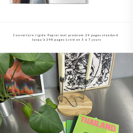
Couverture rigide
·
Papier mat premium
·
24 pages standard
·
Jusqu'à 298 pages
·
Livré en 5 à 7 jours