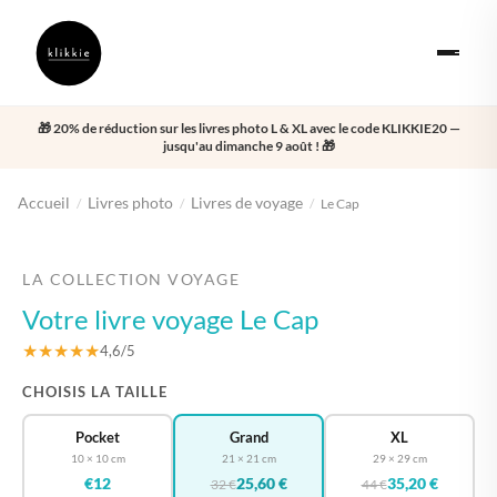
🎁 20% de réduction sur les livres photo L & XL avec le code KLIKKIE20 —
jusqu'au dimanche 9 août ! 🎁
Accueil
Livres photo
Livres de voyage
/
/
/
Le Cap
‹
›
LA COLLECTION VOYAGE
Votre livre voyage Le Cap
★★★★★
4,6/5
CHOISIS LA TAILLE
Pocket
Grand
XL
10 × 10 cm
21 × 21 cm
29 × 29 cm
€12
25,60 €
35,20 €
32 €
44 €