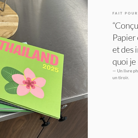
FAIT POUR
“Conçu 
Papier 
et des 
quoi je
— Un livre ph
un tiroir.