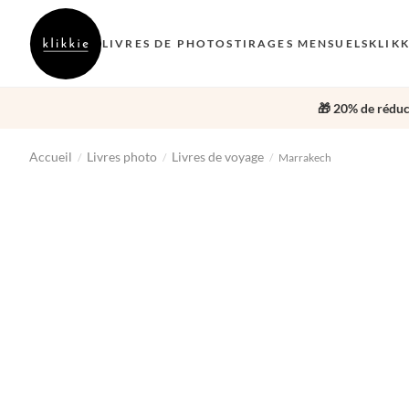
LIVRES DE PHOTOS
TIRAGES MENSUELS
KLIK
🎁 20% de réduc
Accueil
Livres photo
Livres de voyage
/
/
/
Marrakech
‹