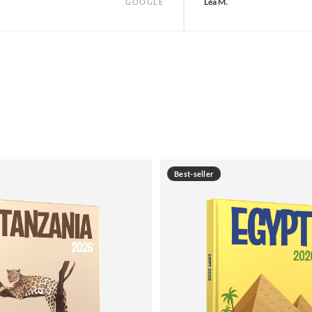
Léa M.
GOOGLE
Best-seller