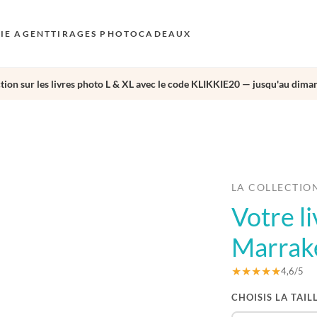
KIE AGENT
TIRAGES PHOTO
CADEAUX
tion sur les livres photo L & XL avec le code KLIKKIE20 — jusqu'au diman
S
E
›
AU
N
D
LA COLLECTIO
Votre l
F
E
Marrak
★★★★★
4,6/5
CHOISIS LA TAIL