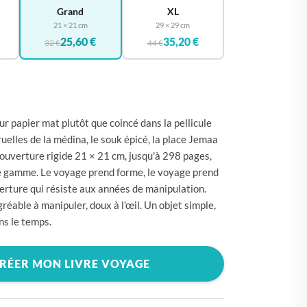
🇪
BELGIQUE
Grand
XL
21 × 21 cm
29 × 29 cm
🇪
ALLEMAGNE
25,60 €
35,20 €
32 €
44 €
🇾
CHYPRE
🇷
CROATIE
🇰
DANEMARK
r papier mat plutôt que coincé dans la pellicule
🇸
ESPAGNE
uelles de la médina, le souk épicé, la place Jemaa
🇪
ESTONIE
Couverture rigide 21 × 21 cm, jusqu'à 298 pages,
e gamme. Le voyage prend forme, le voyage prend
🇸
ÉTATS-UNIS
erture qui résiste aux années de manipulation.
🇮
FINLANDE
réable à manipuler, doux à l'œil. Un objet simple,
ns le temps.
🇷
FRANCE
🇷
GRÈCE
RÉER MON LIVRE VOYAGE
🇺
HONGRIE
🇪
IRLANDE