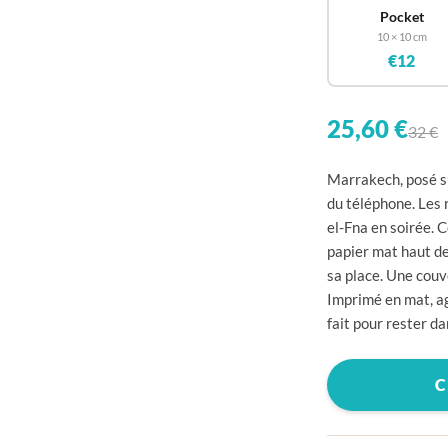

Pocket
10 × 10 cm

€12


25,60 €
32 €

Marrakech, posé su

du téléphone. Les r

el-Fna en soirée. 
papier mat haut d

sa place. Une couv

Imprimé en mat, ag
fait pour rester da


C

