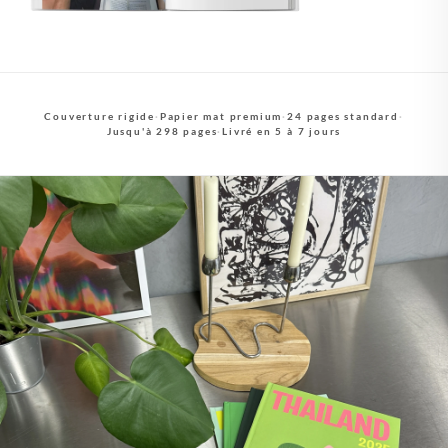
Couverture rigide
·
Papier mat premium
·
24 pages standard
·
Jusqu'à 298 pages
·
Livré en 5 à 7 jours