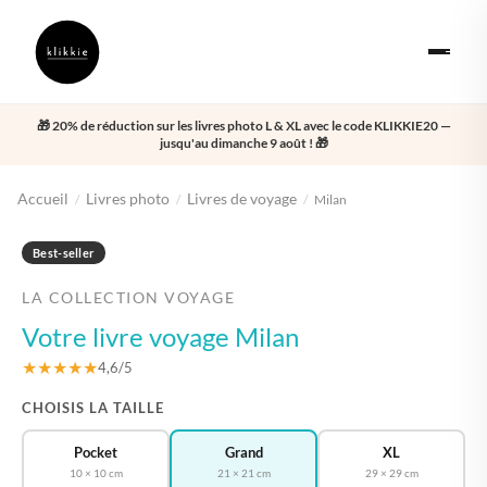
🎁 20% de réduction sur les livres photo L & XL avec le code KLIKKIE20 —
jusqu'au dimanche 9 août ! 🎁
Accueil
Livres photo
Livres de voyage
/
/
/
Milan
‹
›
Best-seller
LA COLLECTION VOYAGE
Votre livre voyage Milan
★★★★★
4,6/5
CHOISIS LA TAILLE
Pocket
Grand
XL
10 × 10 cm
21 × 21 cm
29 × 29 cm