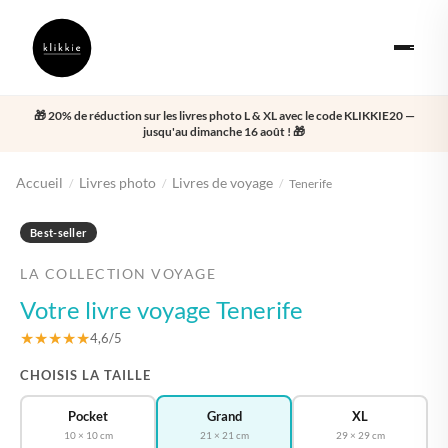
🎁 20% de réduction sur les livres photo L & XL avec le code KLIKKIE20 —
jusqu'au dimanche 16 août ! 🎁
Accueil
Livres photo
Livres de voyage
/
/
/
Tenerife
‹
›
Best-seller
LA COLLECTION VOYAGE
Votre livre voyage Tenerife
★★★★★
4,6/5
CHOISIS LA TAILLE
Pocket
Grand
XL
10 × 10 cm
21 × 21 cm
29 × 29 cm