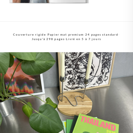
Couverture rigide
·
Papier mat premium
·
24 pages standard
·
Jusqu'à 298 pages
·
Livré en 5 à 7 jours