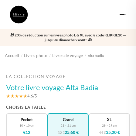
🎁 20% de réduction sur les livres photo L & XL avec le code KLIKKIE20 —
jusqu'au dimanche 9 août ! 🎁
Accueil
Livres photo
Livres de voyage
/
/
/
Alta Badia
‹
›
LA COLLECTION VOYAGE
Votre livre voyage Alta Badia
★★★★★
4,6/5
CHOISIS LA TAILLE
Pocket
Grand
XL
10 × 10 cm
21 × 21 cm
29 × 29 cm
€12
25,60 €
35,20 €
32 €
44 €