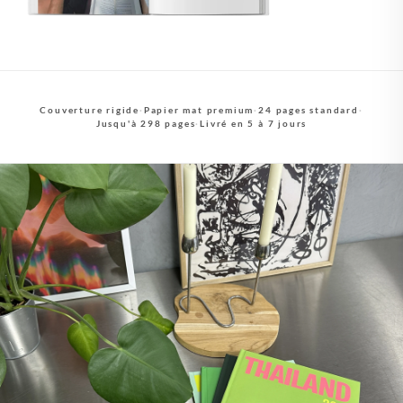
Couverture rigide
·
Papier mat premium
·
24 pages standard
·
Jusqu'à 298 pages
·
Livré en 5 à 7 jours