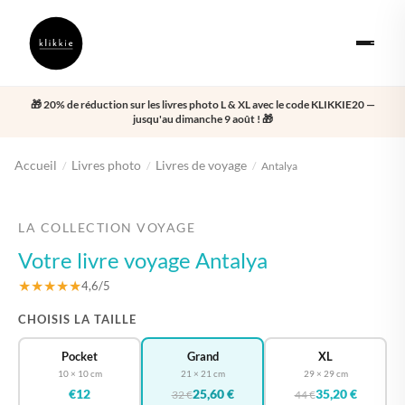
🎁 20% de réduction sur les livres photo L & XL avec le code KLIKKIE20 —
jusqu'au dimanche 9 août ! 🎁
Accueil
Livres photo
Livres de voyage
/
/
/
Antalya
‹
›
LA COLLECTION VOYAGE
Votre livre voyage Antalya
★★★★★
4,6/5
CHOISIS LA TAILLE
Pocket
Grand
XL
10 × 10 cm
21 × 21 cm
29 × 29 cm
€12
25,60 €
35,20 €
32 €
44 €