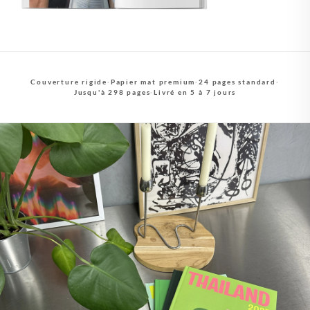
Couverture rigide
·
Papier mat premium
·
24 pages standard
·
Jusqu'à 298 pages
·
Livré en 5 à 7 jours