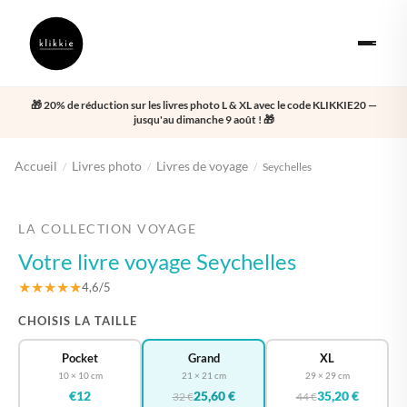
🎁 20% de réduction sur les livres photo L & XL avec le code KLIKKIE20 —
jusqu'au dimanche 9 août ! 🎁
Accueil
Livres photo
Livres de voyage
/
/
/
Seychelles
‹
›
LA COLLECTION VOYAGE
Votre livre voyage Seychelles
★★★★★
4,6/5
CHOISIS LA TAILLE
Pocket
Grand
XL
10 × 10 cm
21 × 21 cm
29 × 29 cm
€12
25,60 €
35,20 €
32 €
44 €