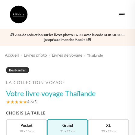
🎁 20% de réduction sur les livres photo L & XL avec le code KLIKKIE20 —
jusqu'au dimanche 9 août ! 🎁
Accueil
Livres photo
Livres de voyage
/
/
/
Thaïlande
‹
›
Best-seller
LA COLLECTION VOYAGE
Votre livre voyage Thaïlande
★★★★★
4,6/5
CHOISIS LA TAILLE
Pocket
Grand
XL
10 × 10 cm
21 × 21 cm
29 × 29 cm