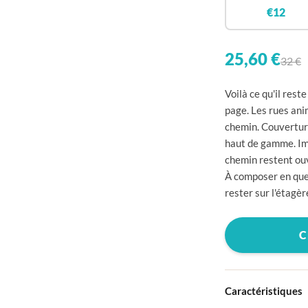

€12


25,60 €
32 €

Voilà ce qu'il res

page. Les rues ani
chemin. Couverture

haut de gamme. Imp

chemin restent ouv
À composer en que

rester sur l'étagèr


C


Caractéristiques
