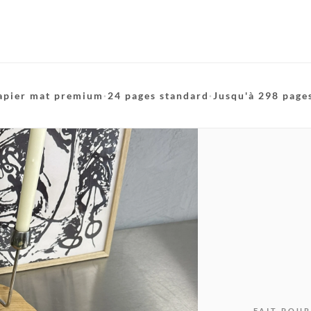
apier mat premium
·
24 pages standard
·
Jusqu'à 298 page
FAIT POUR