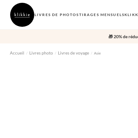
LIVRES DE PHOTOS
TIRAGES MENSUELS
KLIK
🎁 20% de réduc
Accueil
Livres photo
Livres de voyage
/
/
/
Asie
‹