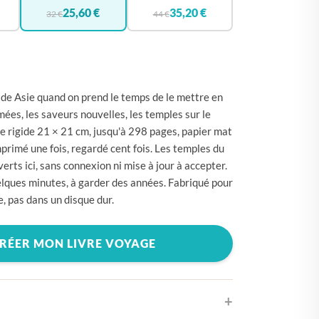
🇪
BELGIQUE
25,60 €
35,20 €
32 €
44 €
🇪
ALLEMAGNE
🇾
CHYPRE
🇷
CROATIE
te de Asie quand on prend le temps de le mettre en
🇰
DANEMARK
mées, les saveurs nouvelles, les temples sur le
 rigide 21 × 21 cm, jusqu'à 298 pages, papier mat
🇸
ESPAGNE
rimé une fois, regardé cent fois. Les temples du
🇪
ESTONIE
erts ici, sans connexion ni mise à jour à accepter.
lques minutes, à garder des années. Fabriqué pour
🇸
ÉTATS-UNIS
e, pas dans un disque dur.
🇮
FINLANDE
🇷
FRANCE
RÉER MON LIVRE VOYAGE
🇷
GRÈCE
🇺
HONGRIE
🇪
IRLANDE