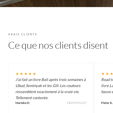
VRAIS CLIENTS
Ce que nos clients disent
★★★★★
★★
J'ai fait un livre Bali après trois semaines à
Road tr
Ubud, Seminyak et les Gili. Les couleurs
livre L
ressemblent exactement à la vraie vie.
basse e
Tellement contente.
Marieke D.
Pieter K.
TRUSTPILOT