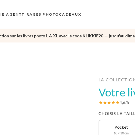
KIE AGENT
TIRAGES PHOTO
CADEAUX
tion sur les livres photo L & XL avec le code KLIKKIE20 — jusqu'au dima
S
E
›
AU
N
D
LA COLLECTIO
Votre l
F
E
★★★★★
4,6/5
CHOISIS LA TAIL
Pocket
10 × 10 cm