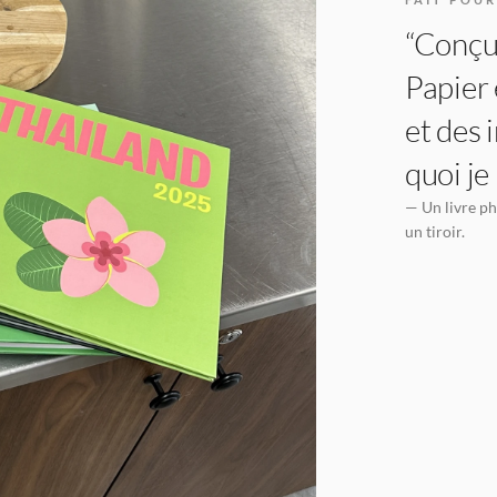
“Conçu 
Papier 
et des 
quoi je
— Un livre ph
un tiroir.