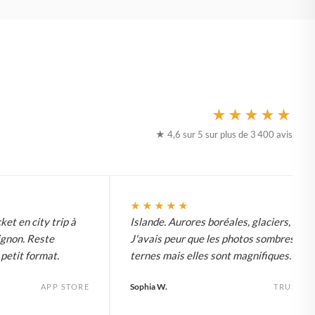
★★★★★
★ 4,6 sur 5 sur plus de 3 400 avis
★★★★★
ket en city trip à
Islande. Aurores boréales, glaciers, tout.
ignon. Reste
J'avais peur que les photos sombres soi
etit format.
ternes mais elles sont magnifiques.
Sophia W.
APP STORE
TRUSTPI