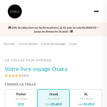
🎁 20% de réduction sur les livres photo L & XL avec le code KLIKKIE20 —
jusqu'au dimanche 16 août ! 🎁
Accueil
Livres photo
Livres de voyage
/
/
/
Osaka
‹
›
LA COLLECTION VOYAGE
Votre livre voyage Osaka
★★★★★
4,6/5
CHOISIS LA TAILLE
Pocket
Grand
XL
10 × 10 cm
21 × 21 cm
29 × 29 cm
€12
25,60 €
35,20 €
32 €
44 €