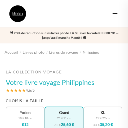
🎁 20% de réduction sur les livres photo L & XL avec le code KLIKKIE20 —
jusqu'au dimanche 9 août ! 🎁
Accueil
Livres photo
Livres de voyage
/
/
/
Philippines
‹
›
LA COLLECTION VOYAGE
Votre livre voyage Philippines
★★★★★
4,6/5
CHOISIS LA TAILLE
Pocket
Grand
XL
10 × 10 cm
21 × 21 cm
29 × 29 cm
€12
25,60 €
35,20 €
32 €
44 €