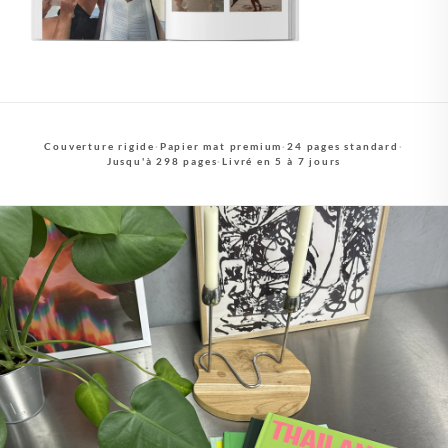
Couverture rigide
·
Papier mat premium
·
24 pages standard
·
Jusqu'à 298 pages
·
Livré en 5 à 7 jours