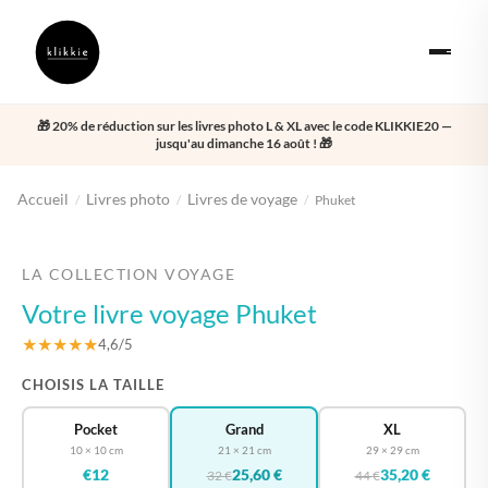
🎁 20% de réduction sur les livres photo L & XL avec le code KLIKKIE20 —
jusqu'au dimanche 16 août ! 🎁
Accueil
Livres photo
Livres de voyage
/
/
/
Phuket
‹
›
LA COLLECTION VOYAGE
Votre livre voyage Phuket
★★★★★
4,6/5
CHOISIS LA TAILLE
Pocket
Grand
XL
10 × 10 cm
21 × 21 cm
29 × 29 cm
€12
25,60 €
35,20 €
32 €
44 €