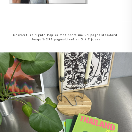
Couverture rigide
·
Papier mat premium
·
24 pages standard
·
Jusqu'à 298 pages
·
Livré en 5 à 7 jours