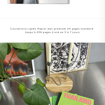
Couverture rigide
·
Papier mat premium
·
24 pages standard
·
Jusqu'à 298 pages
·
Livré en 5 à 7 jours