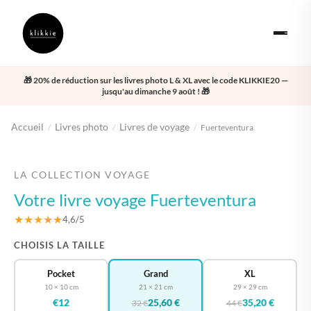
🎁 20% de réduction sur les livres photo L & XL avec le code KLIKKIE20 —
jusqu'au dimanche 9 août ! 🎁
Accueil
Livres photo
Livres de voyage
/
/
/
Fuerteventura
‹
›
LA COLLECTION VOYAGE
Votre livre voyage Fuerteventura
★★★★★
4,6/5
CHOISIS LA TAILLE
Pocket
Grand
XL
10 × 10 cm
21 × 21 cm
29 × 29 cm
€12
25,60 €
35,20 €
32 €
44 €