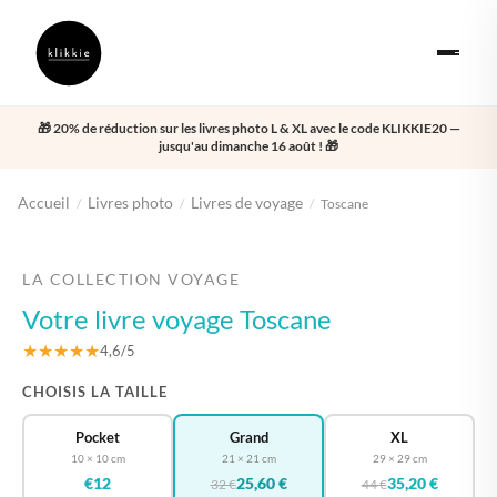
🎁 20% de réduction sur les livres photo L & XL avec le code KLIKKIE20 —
jusqu'au dimanche 16 août ! 🎁
Accueil
Livres photo
Livres de voyage
/
/
/
Toscane
‹
›
LA COLLECTION VOYAGE
Votre livre voyage Toscane
★★★★★
4,6/5
CHOISIS LA TAILLE
Pocket
Grand
XL
10 × 10 cm
21 × 21 cm
29 × 29 cm
€12
25,60 €
35,20 €
32 €
44 €