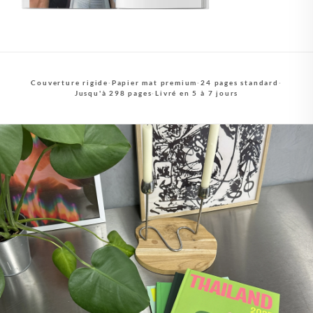
Couverture rigide
·
Papier mat premium
·
24 pages standard
·
Jusqu'à 298 pages
·
Livré en 5 à 7 jours