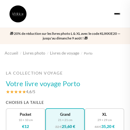
🎁 20% de réduction sur les livres photo L & XL avec le code KLIKKIE20 —
jusqu'au dimanche 9 août ! 🎁
Accueil
Livres photo
Livres de voyage
/
/
/
Porto
‹
›
LA COLLECTION VOYAGE
Votre livre voyage Porto
★★★★★
4,6/5
CHOISIS LA TAILLE
Pocket
Grand
XL
10 × 10 cm
21 × 21 cm
29 × 29 cm
€12
25,60 €
35,20 €
32 €
44 €