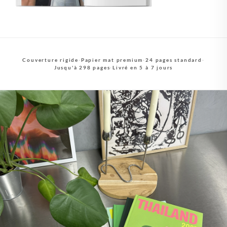
Couverture rigide
·
Papier mat premium
·
24 pages standard
·
Jusqu'à 298 pages
·
Livré en 5 à 7 jours