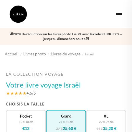
🎁 20% de réduction sur les livres photo L & XL avec le code KLIKKIE20 —
jusqu'au dimanche 9 août ! 🎁
Accueil
Livres photo
Livres de voyage
/
/
/
Israël
‹
›
LA COLLECTION VOYAGE
Votre livre voyage Israël
★★★★★
4,6/5
CHOISIS LA TAILLE
Pocket
Grand
XL
10 × 10 cm
21 × 21 cm
29 × 29 cm
€12
25,60 €
35,20 €
32 €
44 €