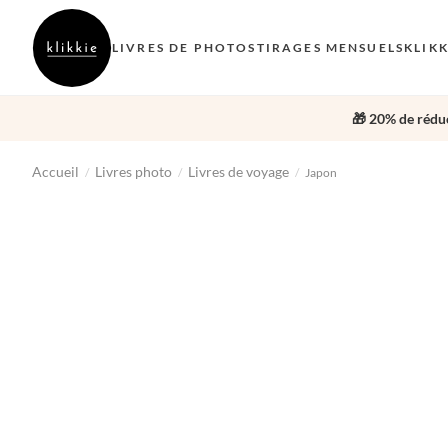
LIVRES DE PHOTOS
TIRAGES MENSUELS
KLIK
🎁 20% de réduc
Accueil
Livres photo
Livres de voyage
/
/
/
Japon
‹