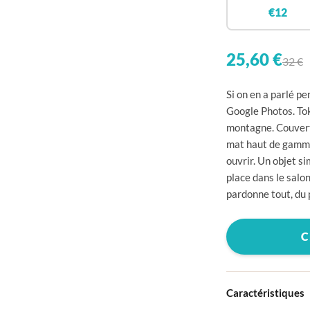

€12


25,60 €
32 €

Si on en a parlé p

Google Photos. Tok
montagne. Couvertu

mat haut de gamme.

ouvrir. Un objet si
place dans le salon

pardonne tout, du 


C


Caractéristiques
