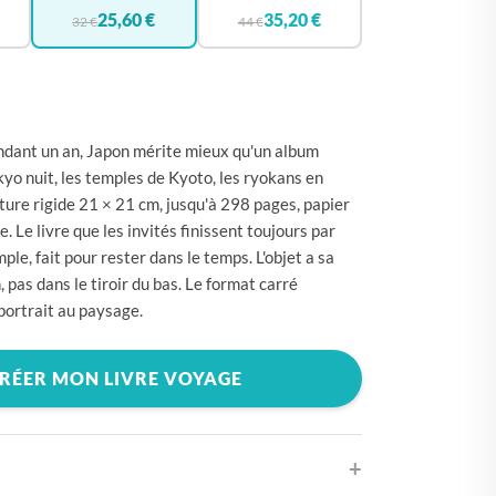
🇪
BELGIQUE
25,60 €
35,20 €
32 €
44 €
🇪
ALLEMAGNE
🇾
CHYPRE
🇷
CROATIE
endant un an, Japon mérite mieux qu'un album
🇰
DANEMARK
yo nuit, les temples de Kyoto, les ryokans en
re rigide 21 × 21 cm, jusqu'à 298 pages, papier
🇸
ESPAGNE
 Le livre que les invités finissent toujours par
🇪
ESTONIE
mple, fait pour rester dans le temps. L'objet a sa
, pas dans le tiroir du bas. Le format carré
🇸
ÉTATS-UNIS
portrait au paysage.
🇮
FINLANDE
🇷
FRANCE
RÉER MON LIVRE VOYAGE
🇷
GRÈCE
🇺
HONGRIE
🇪
IRLANDE