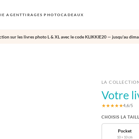
KIE AGENT
TIRAGES PHOTO
CADEAUX
tion sur les livres photo L & XL avec le code KLIKKIE20 — jusqu'au dima
S
E
›
AU
N
D
LA COLLECTIO
Votre l
F
E
★★★★★
4,6/5
CHOISIS LA TAIL
Pocket
10 × 10 cm