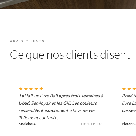
VRAIS CLIENTS
Ce que nos clients disent
★★★★★
★★
J'ai fait un livre Bali après trois semaines à
Road tr
Ubud, Seminyak et les Gili. Les couleurs
livre L
ressemblent exactement à la vraie vie.
basse e
Tellement contente.
Marieke D.
Pieter K.
TRUSTPILOT