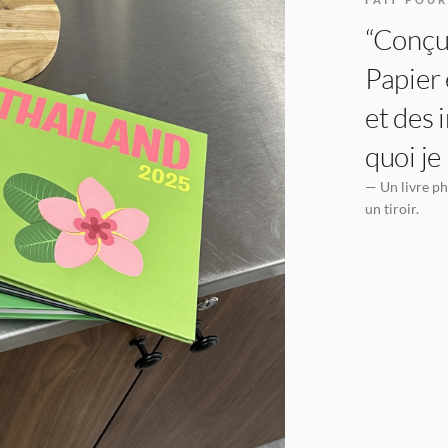
“Conçu 
Papier 
et des 
quoi je
— Un livre ph
un tiroir.