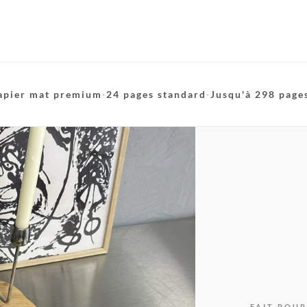
apier mat premium
·
24 pages standard
·
Jusqu'à 298 page
FAIT POUR