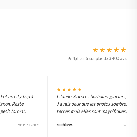
★★★★★
★ 4,6 sur 5 sur plus de 3 400 avis
★★★★★
ket en city trip à
Islande. Aurores boréales, glaciers, tout.
ignon. Reste
J'avais peur que les photos sombres soi
etit format.
ternes mais elles sont magnifiques.
Sophia W.
APP STORE
TRUSTPI