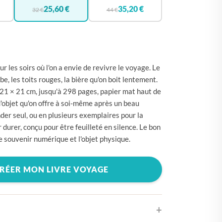
🇪
BELGIQUE
25,60 €
35,20 €
32 €
44 €
🇪
ALLEMAGNE
🇾
CHYPRE
🇷
CROATIE
r les soirs où l'on a envie de revivre le voyage. Le
🇰
DANEMARK
be, les toits rouges, la bière qu'on boit lentement.
21 × 21 cm, jusqu'à 298 pages, papier mat haut de
🇸
ESPAGNE
objet qu'on offre à soi-même après un beau
🇪
ESTONIE
r seul, ou en plusieurs exemplaires pour la
 durer, conçu pour être feuilleté en silence. Le bon
🇸
ÉTATS-UNIS
 souvenir numérique et l'objet physique.
🇮
FINLANDE
🇷
FRANCE
RÉER MON LIVRE VOYAGE
🇷
GRÈCE
🇺
HONGRIE
🇪
IRLANDE