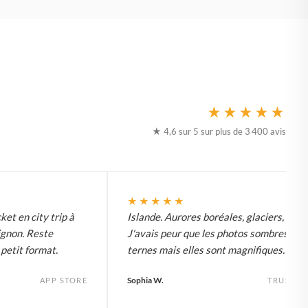
★★★★★
★ 4,6 sur 5 sur plus de 3 400 avis
★★★★★
ket en city trip à
Islande. Aurores boréales, glaciers, tout.
ignon. Reste
J'avais peur que les photos sombres soi
etit format.
ternes mais elles sont magnifiques.
Sophia W.
APP STORE
TRUSTPI