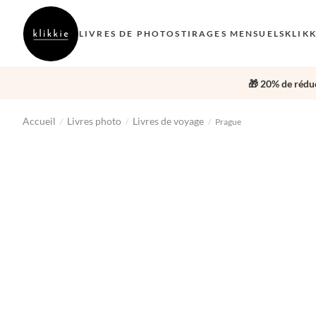
LIVRES DE PHOTOS
TIRAGES MENSUELS
KLIK
🎁 20% de réduc
Accueil
Livres photo
Livres de voyage
/
/
/
Prague
‹