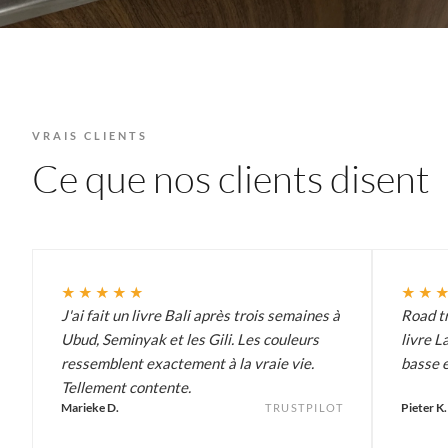
VRAIS CLIENTS
Ce que nos clients disent
★★★★★
★★
J'ai fait un livre Bali après trois semaines à
Road tr
Ubud, Seminyak et les Gili. Les couleurs
livre L
ressemblent exactement à la vraie vie.
basse e
Tellement contente.
Marieke D.
Pieter K.
TRUSTPILOT