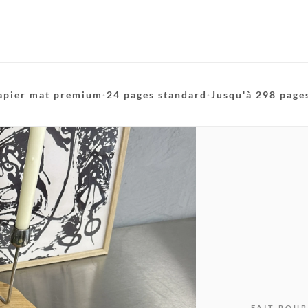
apier mat premium
·
24 pages standard
·
Jusqu'à 298 page
FAIT POUR