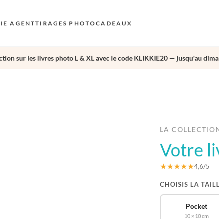
KIE AGENT
TIRAGES PHOTO
CADEAUX
tion sur les livres photo L & XL avec le code KLIKKIE20 — jusqu'au dima
S
E
›
AU
N
D
LA COLLECTIO
Votre l
F
E
★★★★★
4,6/5
CHOISIS LA TAIL
Pocket
10 × 10 cm