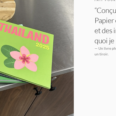
“Conçu 
Papier 
et des 
quoi je
— Un livre ph
un tiroir.